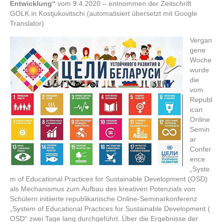
Entwicklung“
vom 9.4.2020 – entnommen der Zeitschrift
GOLK in Kostjukovitschi (automatisiert übersetzt mit Google
Translator)
Vergan
gene
Woche
wurde
die
vom
Republ
ican
Online
Semin
ar
Confer
ence
„Syste
m of Educational Practices for Sustainable Development (OSD)
als Mechanismus zum Aufbau des kreativen Potenzials von
Schülern initiierte republikanische Online-Seminarkonferenz
„System of Educational Practices for Sustainable Development (
OSD“ zwei Tage lang durchgeführt. Über die Ergebnisse der