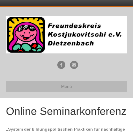
F
E
a
m
c
a
Menü
e
i
b
l
o
Online Seminarkonferenz
o
k
„System der bildungspolitischen Praktiken für nachhaltige