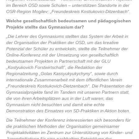
im Bereich OSD sowie Schulen – unterstützen Standorte in der
OSR-Region Mogilev; „Freundeskreis Kostiukovici-Ditzenbach“.
Welche gesellschaftlich bedeutsamen und pädagogischen
Projekte stellte das Gymnasium dar?
„Die Lehrer des Gymnasiums stellten das System der Arbeit in
der Organisation der Praktiken der OSD, um das kreative
Potenzial der Schüler zu entwickeln, stellte die Teilnehmer der
Online-Konferenz mit der Umsetzung von gesellschaftlich
bedeutsamen Projekten in Partnerschaft mit der GLU
„Kostyukovich Forstwirtschaft“, die Redaktion der
Regionalzeitung „Golas Kassyukyukychyny“, sowie durch
internationale Zusammenarbeit mit dem öffentlichen Verein
„Freundeskreis Kostiukovich-Dietzenbach“. Die Präsentation der
Gymnasialprojekte fand im Tandem mit unseren Partnern statt,
die von ihren Arbeitsplätzen aus in der Luft waren, das
Gymnasium nicht besuchten und damit eine echte
Demonstration des Einsatzes von SD-Praktiken in Aktion boten.
Die Teilnehmer der Konferenz interessierten sich besonders für
die praktischen Methoden der Organisation gemeinsamer
Projektaktivitäten im Zentrum zur Unterstützung von Kinder- und
Jugendinitiativen für eine nachhaltige Entwicklung des