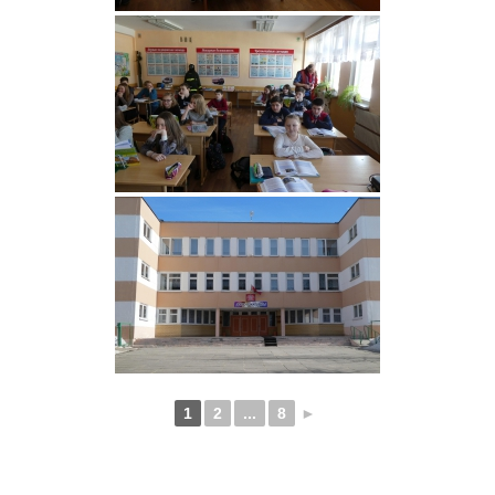
1
2
...
8
►