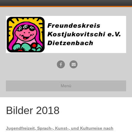
F
E
a
m
c
a
Menü
e
i
b
l
o
Bilder 2018
o
k
Jugendfreizeit, Sprach-, Kunst-, und Kulturreise nach