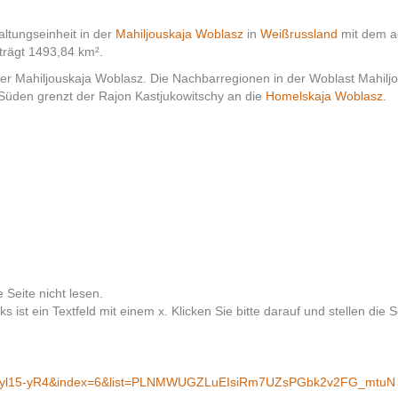
altungseinheit in der
Mahiljouskaja Woblasz
in
Weißrussland
mit dem ad
rägt 1493,84 km².
der Mahiljouskaja Woblasz. Die Nachbarregionen in der Woblast Mahilj
 Süden grenzt der Rajon Kastjukowitschy an die
Homelskaja Woblasz
.
Seite nicht lesen.
 ist ein Textfeld mit einem x. Klicken Sie bitte darauf und stellen die
=EOyl15-yR4&index=6&list=PLNMWUGZLuEIsiRm7UZsPGbk2v2FG_mtuN