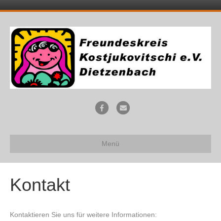
F
E
a
m
c
a
Menü
e
i
b
l
o
Kontakt
o
k
Kontaktieren Sie uns für weitere Informationen: