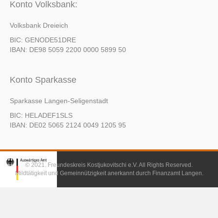
Konto Volksbank:
Volksbank Dreieich
BIC: GENODE51DRE
IBAN: DE98 5059 2200 0000 5899 50
Konto Sparkasse
Sparkasse Langen-Seligenstadt
BIC: HELADEF1SLS
IBAN: DE02 5065 2124 0049 1205 95
© 2021. Freundeskreis Kostjukovitschi e.V. All Rights Reserved.
Mildtätigkeit und Gemeinnützigkeit anerkannt durch Finanzamt Langen.